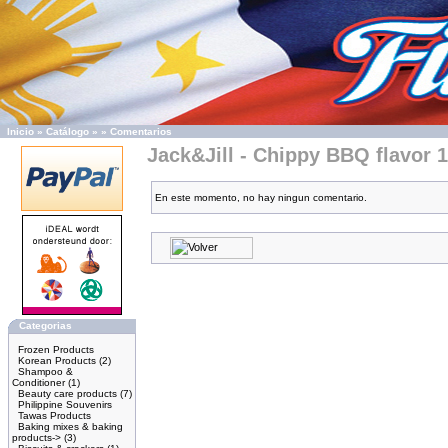
Inicio
»
Catálogo
»
»
Comentarios
Jack&Jill - Chippy BBQ flavor 
En este momento, no hay ningun comentario.
Categorias
Frozen Products
Korean Products
(2)
Shampoo &
Conditioner
(1)
Beauty care products
(7)
Philippine Souvenirs
Tawas Products
Baking mixes & baking
products->
(3)