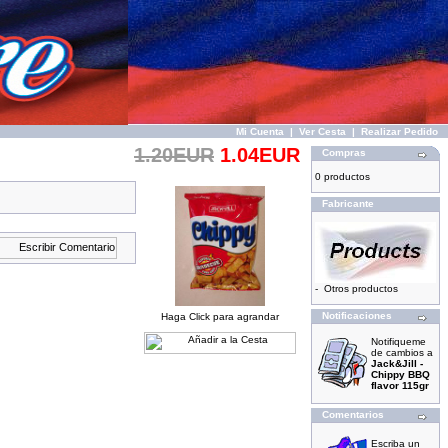
Mi Cuenta
|
Ver Cesta
|
Realizar Pedido
1.20EUR
1.04EUR
Compras
0 productos
Fabricante
-
Otros productos
Notificaciones
Haga Click para agrandar
Notifiqueme
de cambios a
Jack&Jill -
Chippy BBQ
flavor 115gr
Comentarios
Escriba un