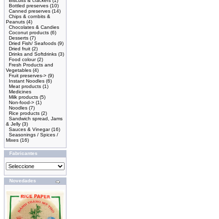
Biscuits & crackers
(1)
Bottled preserves
(10)
Canned preserves
(14)
Chips & cornbits &
Peanuts
(4)
Chocolates & Candies
Coconut products
(6)
Desserts
(7)
Dried Fish/ Seafoods
(9)
Dried fruit
(2)
Drinks and Softdrinks
(3)
Food colour
(2)
Fresh Products and
Vegetables
(4)
Fruit preserves->
(9)
Instant Noodles
(6)
Meat products
(1)
Medicines
Milk products
(5)
Non-food->
(1)
Noodles
(7)
Rice products
(2)
Sandwich spread, Jams
& Jelly
(3)
Sauces & Vinegar
(16)
Seasonings / Spices /
Mixes
(16)
Fabricantes
Novedades