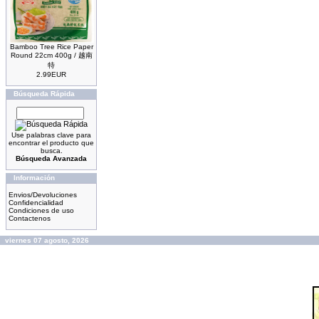
Bamboo Tree Rice Paper
Round 22cm 400g / 越南
特
2.99EUR
Búsqueda Rápida
Use palabras clave para
encontrar el producto que
busca.
Búsqueda Avanzada
Información
Envios/Devoluciones
Confidencialidad
Condiciones de uso
Contactenos
viernes 07 agosto, 2026