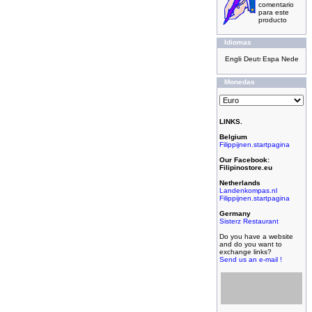
comentario
para este
producto
Idiomas
Monedas
LINKS.
Belgium
Filippijnen.startpagina
Our Facebook:
Filipinostore.eu
Netherlands
Landenkompas.nl
Filippijnen.startpagina
Germany
Sisterz Restaurant
Do you have a website
and do you want to
exchange links?
Send us an e-mail !
Filipijnse toko met
grootste assortiment,
filipijnse toko met
kleinste prijzen!